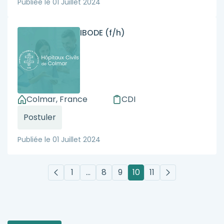
Publiée le
01 Juillet 2024
IBODE (f/h)
Colmar, France
CDI
Postuler
Publiée le
01 Juillet 2024
1
…
8
9
10
11