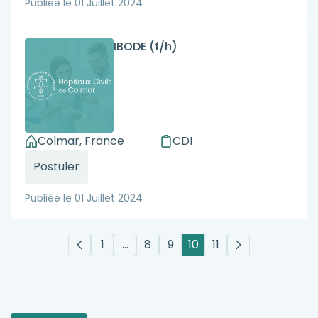
Publiée le
01 Juillet 2024
IBODE (f/h)
Colmar, France
CDI
Postuler
Publiée le
01 Juillet 2024
1
…
8
9
10
11