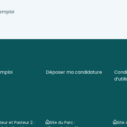
'emploi
emploi
Déposer ma candidature
Condi
d’util
teur et Pasteur 2 :
Site du Parc :
Site