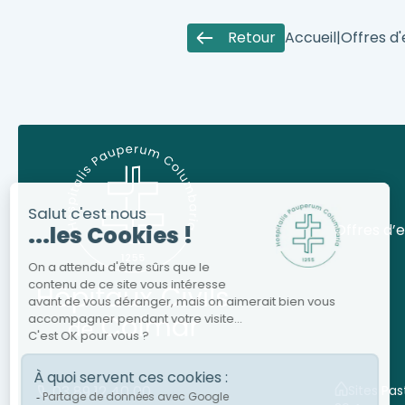
Retour
Accueil
|
Offres d
Offres d’
03 89 12 40 00
Sites Pas